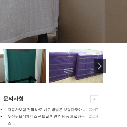
문의사항
+
자동차보험 견적 바로 비교 방법은 보험다모아 …
22:47
두산위브더제니스 센트럴 천안 청당동 모델하우
21:14
스…